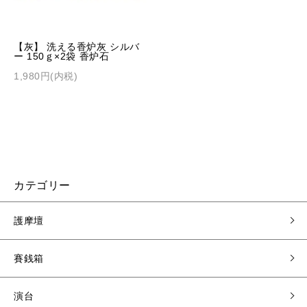
【灰】 洗える香炉灰 シルバ
ー 150ｇ×2袋 香炉石
1,980円(内税)
カテゴリー
護摩壇
賽銭箱
演台