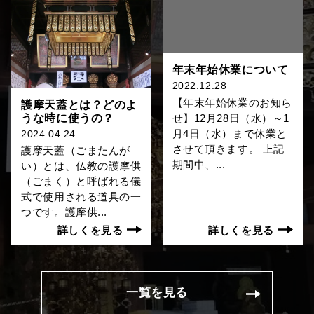
年末年始休業について
2022.12.28
【年末年始休業のお知ら
護摩天蓋とは？どのよ
うな時に使うの？
せ】12月28日（水）～1
月4日（水）まで休業と
2024.04.24
させて頂きます。 上記
護摩天蓋（ごまたんが
期間中、...
い）とは、仏教の護摩供
（ごまく）と呼ばれる儀
式で使用される道具の一
つです。護摩供...
詳しくを見る
詳しくを見る
一覧を見る