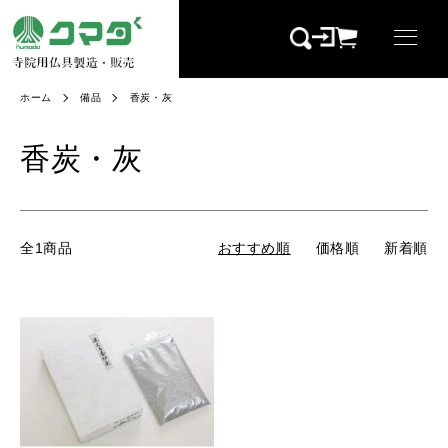
ホーム
備品
香炭・灰
香炭・灰
全1商品
おすすめ順
価格順
新着順