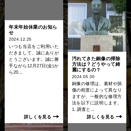
年末年始休業のお知ら
せ
2024.12.25
いつも当店をご利用いた
だきまして、誠にありが
汚れてきた銅像の掃除
とうございます。誠に勝
方法は？どうやって綺
手ながら12月27日(金)か
麗にするの？
ら20...
2024.05.30
銅像の修理は、素材や損
傷の程度によって異なり
ますが、一般的な修理方
法を以下に説明します。
1. 調査と...
詳しくを見る
詳しくを見る