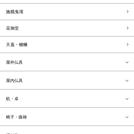
施餓鬼壇
花御堂
天蓋・幢幡
屋外仏具
屋内仏具
机・卓
椅子・曲禄