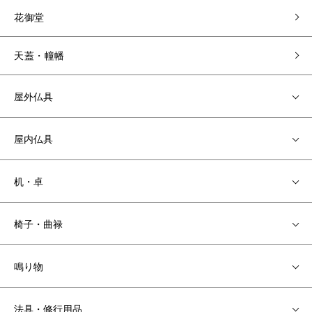
花御堂
天蓋・幢幡
屋外仏具
屋内仏具
机・卓
椅子・曲禄
鳴り物
法具・修行用品