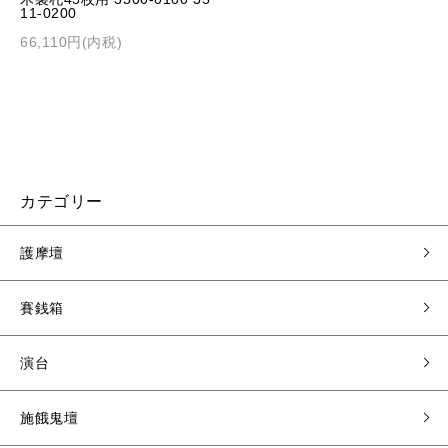
11-0200
66,110円(内税)
カテゴリー
護摩壇
賽銭箱
演台
施餓鬼壇