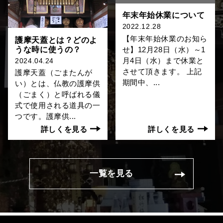
年末年始休業について
2022.12.28
【年末年始休業のお知ら
護摩天蓋とは？どのよ
うな時に使うの？
せ】12月28日（水）～1
月4日（水）まで休業と
2024.04.24
させて頂きます。 上記
護摩天蓋（ごまたんが
期間中、...
い）とは、仏教の護摩供
（ごまく）と呼ばれる儀
式で使用される道具の一
つです。護摩供...
詳しくを見る
詳しくを見る
一覧を見る