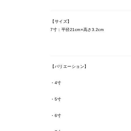
【サイズ】
7寸：平径21cm×高さ3.2cm
【バリエーション】
・
4寸
・
5寸
・
6寸