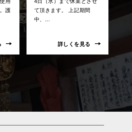
使用
4日（水）まで休業とさせ
。護
て頂きます。 上記期間
中、...
る
詳しくを見る