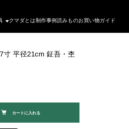
具
クマダとは
制作事例
読みもの
お買い物ガイド
7寸 平径21cm 鉦吾・杢
カートに入れる