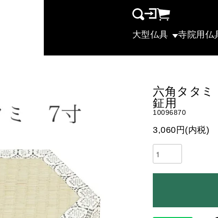
大型仏具
寺院用仏
六角タタミ 
鉦用
10096870
3,060円(内税)