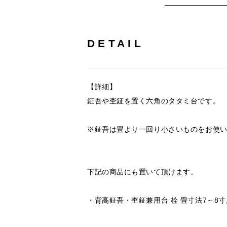
DETAIL
【詳細】
鉦吾や杢鉦を置く六角のタタミ台です。
※鉦吾は畳より一回り小さいものをお使
下記の商品にも置いて頂けます。
・
背高鉦吾・杢鉦兼用台 栓 畳寸法7～8寸