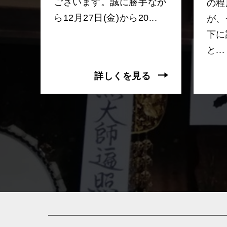
ございます。誠に勝手なが
の程
ら12月27日(金)から20...
が、
下に
と...
詳しくを見る
ショッピングガイド