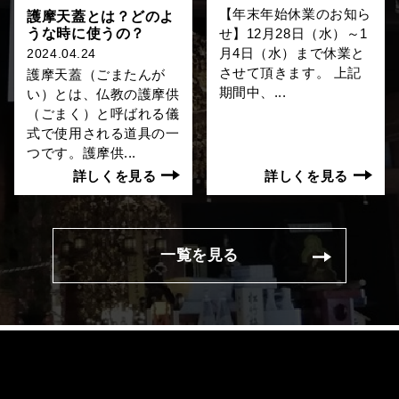
【年末年始休業のお知ら
護摩天蓋とは？どのよ
うな時に使うの？
せ】12月28日（水）～1
月4日（水）まで休業と
2024.04.24
させて頂きます。 上記
護摩天蓋（ごまたんが
期間中、...
い）とは、仏教の護摩供
（ごまく）と呼ばれる儀
式で使用される道具の一
つです。護摩供...
詳しくを見る
詳しくを見る
一覧を見る