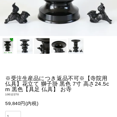
※受注生産品につき返品不可※【寺院用
仏具】花立て 獅子掛 黒色 7寸 高さ24.5c
m 黒色【具足 仏具】 お寺
10012270
59,840円(内税)