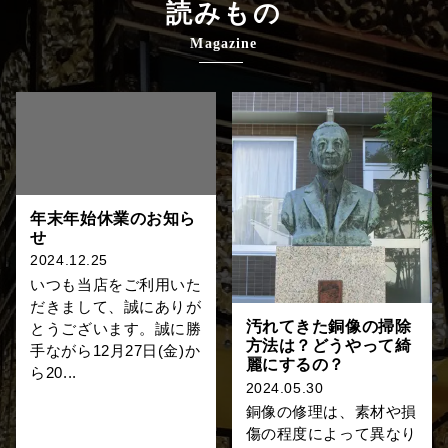
読みもの
Magazine
年末年始休業のお知ら
せ
2024.12.25
いつも当店をご利用いた
だきまして、誠にありが
汚れてきた銅像の掃除
とうございます。誠に勝
方法は？どうやって綺
手ながら12月27日(金)か
麗にするの？
ら20...
2024.05.30
銅像の修理は、素材や損
傷の程度によって異なり