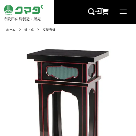
ホーム
机・卓
立焼香机