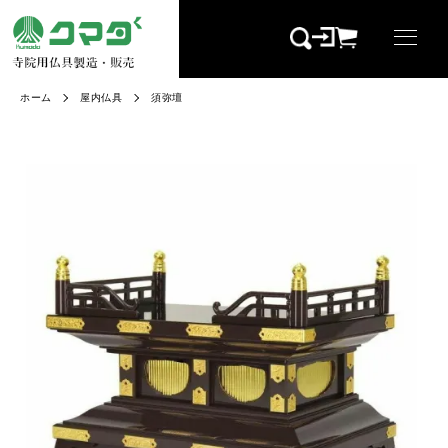
ホーム
屋内仏具
須弥壇