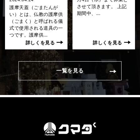
させて頂きます。 上記
護摩天蓋（ごまたんが
期間中、...
い）とは、仏教の護摩供
（ごまく）と呼ばれる儀
式で使用される道具の一
つです。護摩供...
詳しくを見る
詳しくを見る
一覧を見る