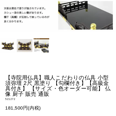
【寺院用仏具】職人こだわりの仏具 小型
須弥壇 2尺 黒塗り 【勾欄付き】【高級金
具付き】 【サイズ・色オーダー可能】 仏
像 厨子 販売 通販
521272
181,500円(内税)