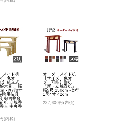
0円(内税)
ーメイド机
オーダーメイド机
ズ・色オー
【サイズ・色オー
能】組立式
ダー可能】御机
「桧木目」 幅
「新・立焼香机」
cm -奥行8寸
幅5尺 150cm -奥行
 寺院用仏具
1尺4寸 42cm
具 御供物台
 前机 立焼香
237,600円(内税)
焼香台 中央香
0円(内税)