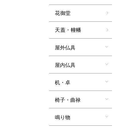
花御堂
天蓋・幢幡
屋外仏具
屋内仏具
机・卓
椅子・曲禄
鳴り物