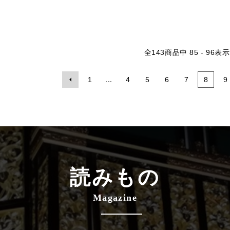
全
143
商品中
85 - 96
表示
...
1
4
5
6
7
8
9
読みもの
Magazine