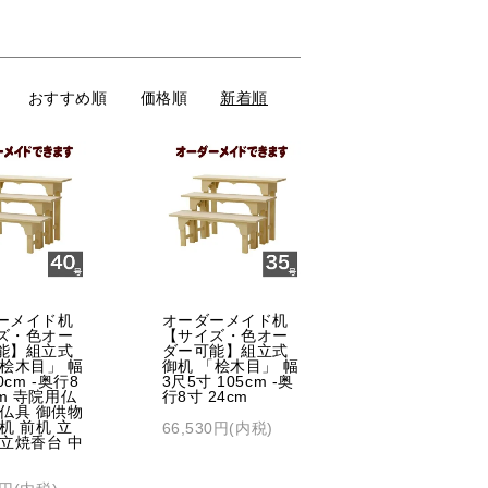
おすすめ順
価格順
新着順
ーメイド机
オーダーメイド机
ズ・色オー
【サイズ・色オー
能】組立式
ダー可能】組立式
「桧木目」 幅
御机 「桧木目」 幅
0cm -奥行8
3尺5寸 105cm -奥
cm 寺院用仏
行8寸 24cm
院仏具 御供物
机 前机 立
66,530円(内税)
 立焼香台 中