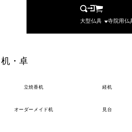
大型仏具
寺院用仏
机・卓
カテゴリー一覧
立焼香机
経机
オーダーメイド机
見台