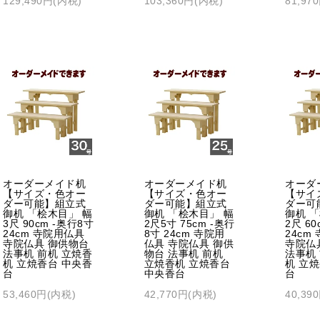
129,490円(内税)
103,360円(内税)
81,97
オーダーメイド机
オーダーメイド机
オーダ
【サイズ・色オー
【サイズ・色オー
【サイ
ダー可能】組立式
ダー可能】組立式
ダー可
御机 「桧木目」 幅
御机 「桧木目」 幅
御机 
3尺 90cm -奥行8寸
2尺5寸 75cm -奥行
2尺 60
24cm 寺院用仏具
8寸 24cm 寺院用
24cm
寺院仏具 御供物台
仏具 寺院仏具 御供
寺院仏
法事机 前机 立焼香
物台 法事机 前机
法事机
机 立焼香台 中央香
立焼香机 立焼香台
机 立
台
中央香台
台
53,460円(内税)
42,770円(内税)
40,39