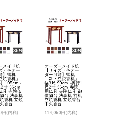
ーメイド机
オーダーメイド机
ズ・色オー
【サイズ・色オー
能】御机
ダー可能】御机
立焼香机」
「新・立焼香机」
 105cm -
幅3尺 90cm -奥行1
2寸 36cm
尺2寸 36cm 寺院
仏具 寺院仏
用仏具 寺院仏具 御
供物台 法事机
供物台 法事机 前机
立焼香机 立焼
立焼香机 立焼香台
中央香台
中央香台
10円(内税)
114,050円(内税)