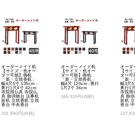
オーダーメイド机
オーダーメイド机
オーダ
【サイズ・色オー
【サイズ・色オー
【サイ
ダー可能】御机
ダー可能】御机
ダー可
「新・立焼香机」
「新・立焼香机」
「新・
幅4尺5寸 135cm -
幅4尺 120cm -奥行
幅3尺5寸
奥行1尺4寸 42cm
1尺2寸 36cm
奥行1尺
寺院用仏具 寺院仏
寺院用
具 御供物台 法事机
具 御
166,320円(内税)
前机 立焼香机 立焼
前机 
香台 中央香台
香台 
201,960円(内税)
137,8