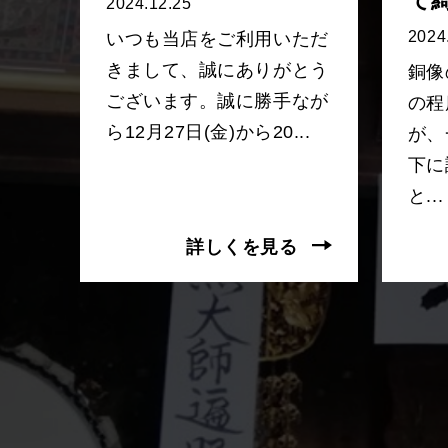
て
2024.12.25
2024
いつも当店をご利用いただ
きまして、誠にありがとう
銅像
ございます。誠に勝手なが
の程
ら12月27日(金)から20...
が、
下に
と...
詳しくを見る