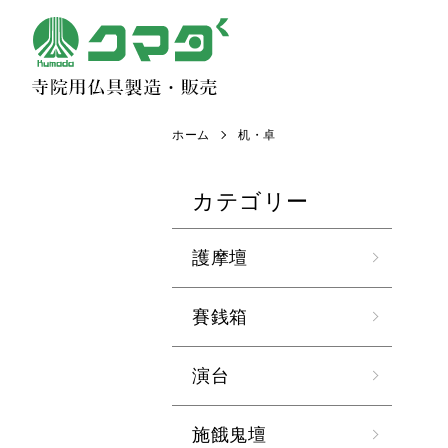
ホーム
机・卓
カテゴリー
護摩壇
賽銭箱
演台
施餓鬼壇