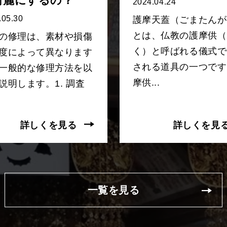
綺麗にするの？
2024.04.24
.05.30
護摩天蓋（ごまたんが
とは、仏教の護摩供（
の修理は、素材や損傷
く）と呼ばれる儀式で
度によって異なります
される道具の一つです
一般的な修理方法を以
摩供...
説明します。1. 調査
詳しくを見る
詳しくを見
一覧を見る