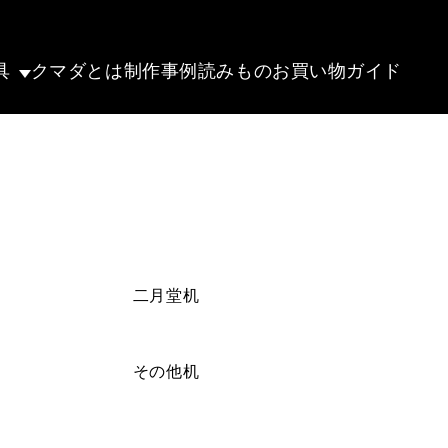
具
クマダとは
制作事例
読みもの
お買い物ガイド
二月堂机
その他机