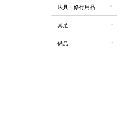
法具・修行用品
具足
備品