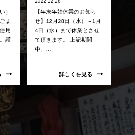
2022.12.28
い）
【年末年始休業のお知ら
ごま
せ】12月28日（水）～1月
使用
4日（水）まで休業とさせ
。護
て頂きます。 上記期間
中、...
る
詳しくを見る