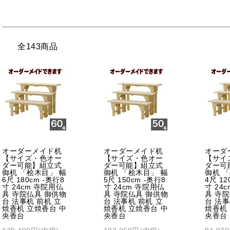
全143商品
オーダーメイド机
オーダーメイド机
オーダ
【サイズ・色オー
【サイズ・色オー
【サイ
ダー可能】組立式
ダー可能】組立式
ダー可
御机 「桧木目」 幅
御机 「桧木目」 幅
御机 
6尺 180cm -奥行8
5尺 150cm -奥行8
4尺 12
寸 24cm 寺院用仏
寸 24cm 寺院用仏
寸 24
具 寺院仏具 御供物
具 寺院仏具 御供物
具 寺
台 法事机 前机 立
台 法事机 前机 立
台 法事
焼香机 立焼香台 中
焼香机 立焼香台 中
焼香机
央香台
央香台
央香台